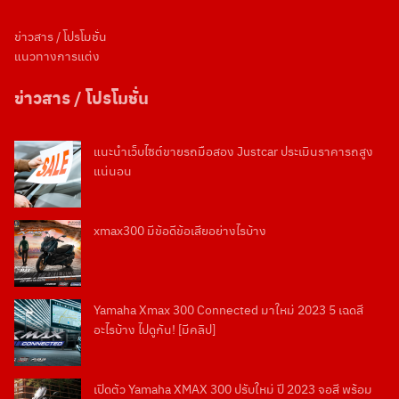
ข่าวสาร / โปรโมชั่น
แนวทางการแต่ง
Search
ข่าวสาร / โปรโมชั่น
Search
for:
แนะนำเว็บไซต์ขายรถมือสอง Justcar ประเมินราคารถสูง
แน่นอน
xmax300 มีข้อดีข้อเสียอย่างไรบ้าง
Yamaha Xmax 300 Connected มาใหม่ 2023 5 เฉดสี
อะไรบ้าง ไปดูกัน! [มีคลิป]
เปิดตัว Yamaha XMAX 300 ปรับใหม่ ปี 2023 จอสี พร้อม