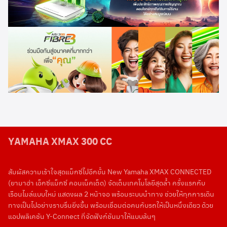
YAMAHA XMAX 300 CC
สัมผัสความเร้าใจสุดแม็กซ์ไปอีกขั้น New Yamaha XMAX CONNECTED
(ยามาฮ่า เอ็กซ์แม็กซ์ คอนเน็คเต็ด) จัดเต็มเทคโนโลยีสุดล้ำ ครั้งแรกกับ
เรือนไมล์แบบใหม่ แสดงผล 2 หน้าจอ พร้อมระบบนำทาง ช่วยให้ทุกการเดิน
ทางเป็นไปอย่างราบรื่นยิ่งขึ้น พร้อมเชื่อมต่อคนกับรถให้เป็นหนึ่งเดียว ด้วย
แอปพลิเคชัน Y-Connect ที่จัดฟังก์ชันมาให้แบบล้นๆ