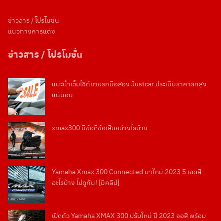
ข่าวสาร / โปรโมชั่น
แนวทางการแต่ง
Search
ข่าวสาร / โปรโมชั่น
Search
for:
แนะนำเว็บไซต์ขายรถมือสอง Justcar ประเมินราคารถสูง
แน่นอน
xmax300 มีข้อดีข้อเสียอย่างไรบ้าง
Yamaha Xmax 300 Connected มาใหม่ 2023 5 เฉดสี
อะไรบ้าง ไปดูกัน! [มีคลิป]
เปิดตัว Yamaha XMAX 300 ปรับใหม่ ปี 2023 จอสี พร้อม