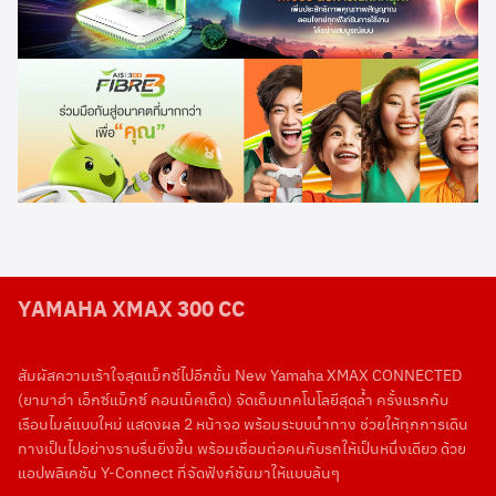
YAMAHA XMAX 300 CC
สัมผัสความเร้าใจสุดแม็กซ์ไปอีกขั้น New Yamaha XMAX CONNECTED
(ยามาฮ่า เอ็กซ์แม็กซ์ คอนเน็คเต็ด) จัดเต็มเทคโนโลยีสุดล้ำ ครั้งแรกกับ
เรือนไมล์แบบใหม่ แสดงผล 2 หน้าจอ พร้อมระบบนำทาง ช่วยให้ทุกการเดิน
ทางเป็นไปอย่างราบรื่นยิ่งขึ้น พร้อมเชื่อมต่อคนกับรถให้เป็นหนึ่งเดียว ด้วย
แอปพลิเคชัน Y-Connect ที่จัดฟังก์ชันมาให้แบบล้นๆ